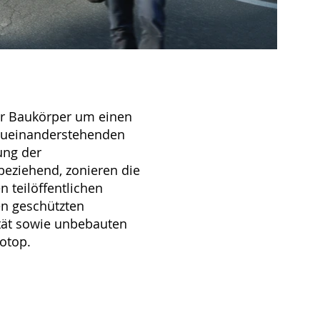
ier Baukörper um einen
 zueinanderstehenden
ung der
eziehend, zonieren die
n teilöffentlichen
en geschützten
ität sowie unbebauten
otop.