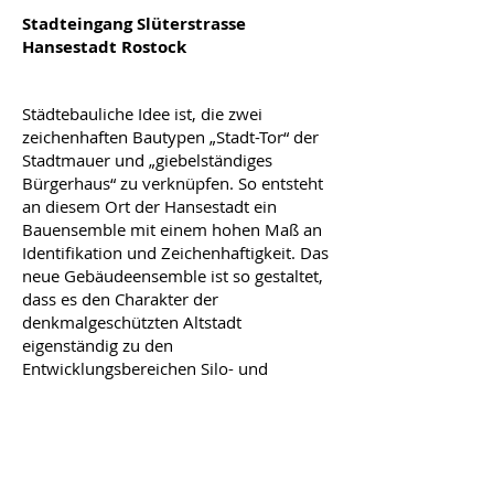
Stadteingang Slüterstrasse
Hansestadt Rostock
Städtebauliche Idee ist, die zwei
zeichenhaften Bautypen „Stadt-Tor“ der
Stadtmauer und „giebelständiges
Bürgerhaus“ zu verknüpfen. So entsteht
an diesem Ort der Hansestadt ein
Bauensemble mit einem hohen Maß an
Identifikation und Zeichenhaftigkeit. Das
neue Gebäudeensemble ist so gestaltet,
dass es den Charakter der
denkmalgeschützten Altstadt
eigenständig zu den
Entwicklungsbereichen Silo- und
Holzhalbinsel erlebbar macht. Dem Ort
wird seine historische Identität durch die
Ablesbarkeit der traditionellen
Parzellenstruktur für die Zukunft
zurückgegeben.