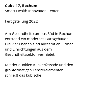
Cube 17, Bochum
Smart Health Innovation Center
Fertigstellung 2022
Am Gesundheitscampus Süd in Bochum
entstand ein modernes Bürogebäude.
Die vier Ebenen sind allesamt an Firmen
und Einrichtungen aus dem
Gesundheitssektor vermietet.
Mit der dunklen Klinkerfassade und den
großformatigen Fensterelementen
schließt das kubische
Gebäude die letzte Baulücke am
südlichen Ende des Gesundheitscampus
Süd.
Zu allen Projekten