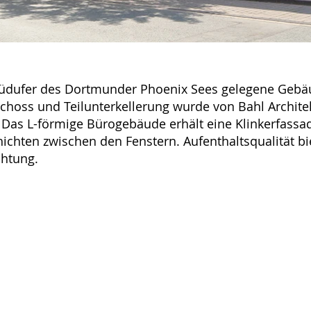
üdufer des Dortmunder Phoenix Sees gelegene Gebäu
schoss und Teilunterkellerung wurde von Bahl Archi
t. Das L-förmige Bürogebäude erhält eine Klinkerfass
hichten zwischen den Fenstern. Aufenthaltsqualität bi
chtung.