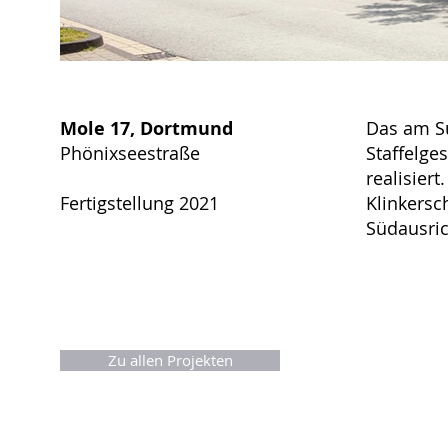
Mole 17, Dortmund
Das am S
Phönixseestraße
Staffelge
realisier
Fertigstellung 2021
Klinkersc
Südausri
Zu allen Projekten